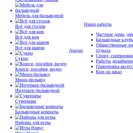
Мебель для бильярдной
Наши работы
Всё для столов
Частные дома, да
Всё для кия
Бильярдные клуб
Общественные зо
Всё для шаров
Акции
отдыха
Спорт, соревнова
Сукно
Работы дизайнер
Гравировка аксес
Книги, пособия, видео
Кии на заказ
Мини-бильярд
Интерьер бильярдной
Сувениры
Бильярдные комнаты
Наборы для игры