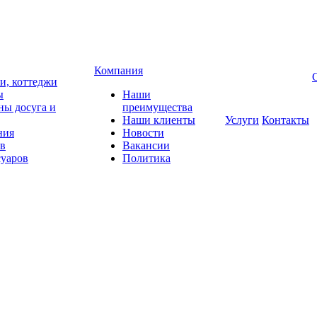
Компания
чи, коттеджи
ы
Наши
ны досуга и
преимущества
Наши клиенты
Услуги
Контакты
ния
Новости
ов
Вакансии
суаров
Политика