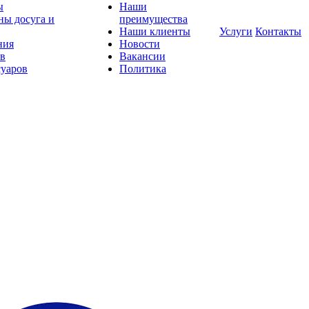
ы
Наши
ны досуга и
преимущества
Наши клиенты
Услуги
Контакты
ния
Новости
ов
Вакансии
суаров
Политика