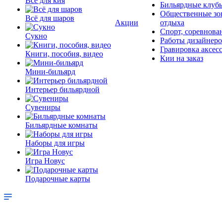
Всё для кия
Бильярдные клуб
Общественные зо
Всё для шаров
Акции
отдыха
Спорт, соревнова
Сукно
Работы дизайнер
Гравировка аксес
Книги, пособия, видео
Кии на заказ
Мини-бильярд
Интерьер бильярдной
Сувениры
Бильярдные комнаты
Наборы для игры
Игра Новус
Подарочные карты