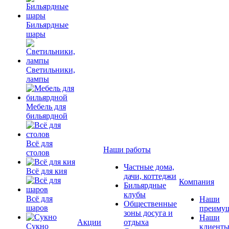
Бильярдные
шары
Светильники,
лампы
Мебель для
бильярдной
Всё для
Наши работы
столов
Частные дома,
Всё для кия
дачи, коттеджи
Компания
Бильярдные
клубы
Всё для
Наши
Общественные
шаров
преимущ
зоны досуга и
Наши
Акции
отдыха
Сукно
клиент