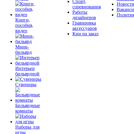
Спорт,
Новост
соревнования
Ваканс
Работы
Полити
дизайнеров
Книги,
Гравировка
пособия,
аксессуаров
видео
Кии на заказ
Мини-
бильярд
Интерьер
бильярдной
Сувениры
Бильярдные
комнаты
Наборы для
игры