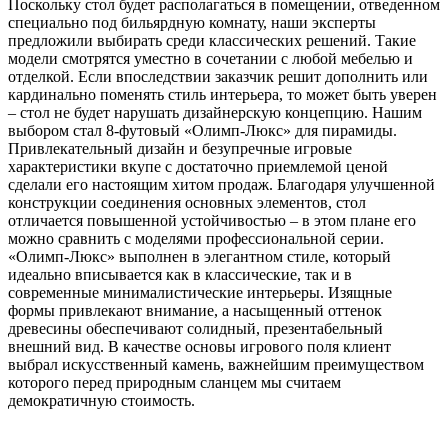
Поскольку стол будет располагаться в помещении, отведенном
специально под бильярдную комнату, наши эксперты
предложили выбирать среди классических решений. Такие
модели смотрятся уместно в сочетании с любой мебелью и
отделкой. Если впоследствии заказчик решит дополнить или
кардинально поменять стиль интерьера, то может быть уверен
– стол не будет нарушать дизайнерскую концепцию. Нашим
выбором стал 8-футовый «Олимп-Люкс» для пирамиды.
Привлекательный дизайн и безупречные игровые
характеристики вкупе с достаточно приемлемой ценой
сделали его настоящим хитом продаж. Благодаря улучшенной
конструкции соединения основных элементов, стол
отличается повышенной устойчивостью – в этом плане его
можно сравнить с моделями профессиональной серии.
«Олимп-Люкс» выполнен в элегантном стиле, который
идеально вписывается как в классические, так и в
современные минималистические интерьеры. Изящные
формы привлекают внимание, а насыщенный оттенок
древесины обеспечивают солидный, презентабельный
внешний вид. В качестве основы игрового поля клиент
выбрал искусственный камень, важнейшим преимуществом
которого перед природным сланцем мы считаем
демократичную стоимость.