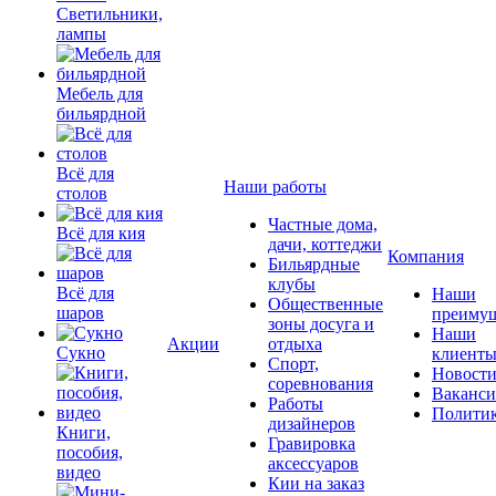
Светильники,
лампы
Мебель для
бильярдной
Всё для
Наши работы
столов
Частные дома,
Всё для кия
дачи, коттеджи
Компания
Бильярдные
клубы
Всё для
Наши
Общественные
шаров
преимущ
зоны досуга и
Наши
Акции
отдыха
Сукно
клиент
Спорт,
Новост
соревнования
Ваканс
Работы
Полити
дизайнеров
Книги,
Гравировка
пособия,
аксессуаров
видео
Кии на заказ