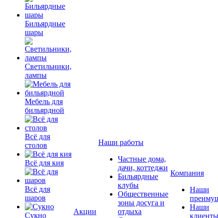
Бильярдные
шары
Светильники,
лампы
Мебель для
бильярдной
Всё для
Наши работы
столов
Частные дома,
Всё для кия
дачи, коттеджи
Компания
Бильярдные
клубы
Всё для
Наши
Общественные
шаров
преимущ
зоны досуга и
Наши
Акции
отдыха
Сукно
клиент