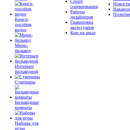
Спорт,
Новост
соревнования
Ваканс
Работы
Полити
дизайнеров
Книги,
Гравировка
пособия,
аксессуаров
видео
Кии на заказ
Мини-
бильярд
Интерьер
бильярдной
Сувениры
Бильярдные
комнаты
Наборы для
игры