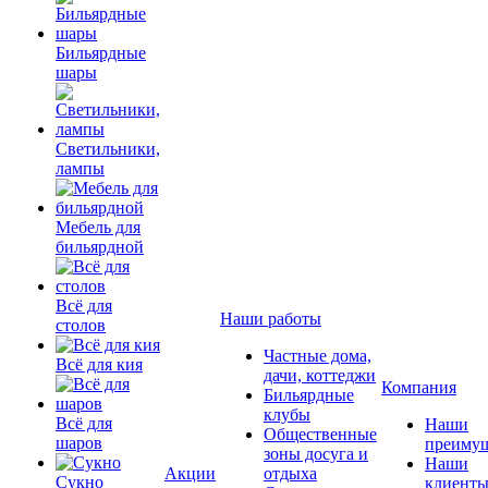
Бильярдные
шары
Светильники,
лампы
Мебель для
бильярдной
Всё для
Наши работы
столов
Частные дома,
Всё для кия
дачи, коттеджи
Компания
Бильярдные
клубы
Всё для
Наши
Общественные
шаров
преимущ
зоны досуга и
Наши
Акции
отдыха
Сукно
клиент