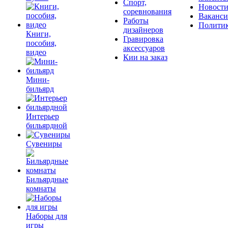
Спорт,
Новост
соревнования
Ваканс
Работы
Полити
дизайнеров
Книги,
Гравировка
пособия,
аксессуаров
видео
Кии на заказ
Мини-
бильярд
Интерьер
бильярдной
Сувениры
Бильярдные
комнаты
Наборы для
игры