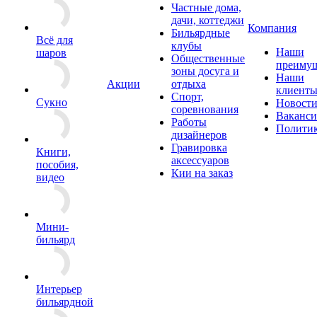
Частные дома,
дачи, коттеджи
Компания
Бильярдные
Всё для
клубы
Наши
шаров
Общественные
преимущ
зоны досуга и
Наши
Акции
отдыха
клиент
Спорт,
Сукно
Новост
соревнования
Ваканс
Работы
Полити
дизайнеров
Гравировка
Книги,
аксессуаров
пособия,
Кии на заказ
видео
Мини-
бильярд
Интерьер
бильярдной