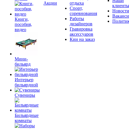
Наши
Акции
отдыха
клиент
Спорт,
Новост
соревнования
Ваканс
Работы
Книги,
Полити
дизайнеров
пособия,
Гравировка
видео
аксессуаров
Кии на заказ
Мини-
бильярд
Интерьер
бильярдной
Сувениры
Бильярдные
комнаты