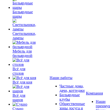
Бильярдные
шары
Светильники,
лампы
Мебель для
бильярдной
Всё для
столов
Наши работы
Всё для кия
Частные дома,
дачи, коттеджи
Компания
Бильярдные
Всё для
клубы
шаров
Наши
Общественные
преимущ
зоны досуга и
Сукно