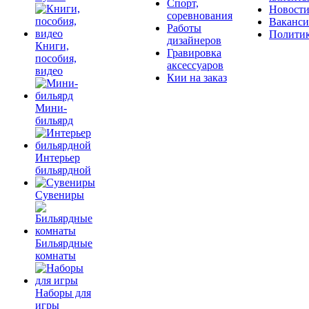
Спорт,
Новост
соревнования
Ваканс
Работы
Полити
дизайнеров
Книги,
Гравировка
пособия,
аксессуаров
видео
Кии на заказ
Мини-
бильярд
Интерьер
бильярдной
Сувениры
Бильярдные
комнаты
Наборы для
игры