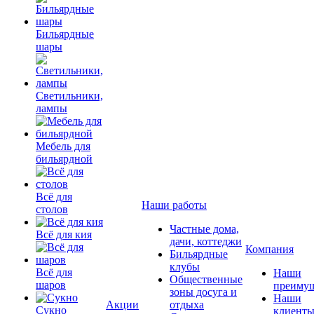
Бильярдные
шары
Светильники,
лампы
Мебель для
бильярдной
Всё для
Наши работы
столов
Частные дома,
Всё для кия
дачи, коттеджи
Компания
Бильярдные
клубы
Всё для
Наши
Общественные
шаров
преимущ
зоны досуга и
Наши
Акции
отдыха
Сукно
клиент