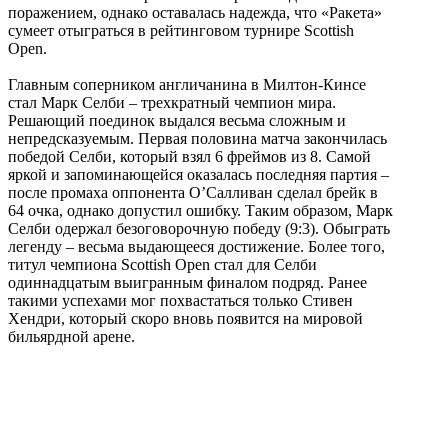
поражением, однако оставалась надежда, что «Ракета»
сумеет отыграться в рейтинговом турнире Scottish
Open.
Главным соперником англичанина в Милтон-Кинсе
стал Марк Селби – трехкратный чемпион мира.
Решающий поединок выдался весьма сложным и
непредсказуемым. Первая половина матча закончилась
победой Селби, который взял 6 фреймов из 8. Самой
яркой и запоминающейся оказалась последняя партия –
после промаха оппонента О’Салливан сделал брейк в
64 очка, однако допустил ошибку. Таким образом, Марк
Селби одержал безоговорочную победу (9:3). Обыграть
легенду – весьма выдающееся достижение. Более того,
титул чемпиона Scottish Open стал для Селби
одиннадцатым выигранным финалом подряд. Ранее
такими успехами мог похвастаться только Стивен
Хендри, который скоро вновь появится на мировой
бильярдной арене.