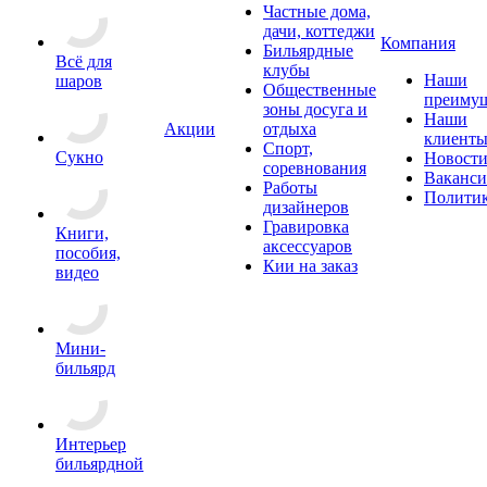
Частные дома,
дачи, коттеджи
Компания
Бильярдные
Всё для
клубы
Наши
шаров
Общественные
преимущ
зоны досуга и
Наши
Акции
отдыха
клиент
Спорт,
Сукно
Новост
соревнования
Ваканс
Работы
Полити
дизайнеров
Гравировка
Книги,
аксессуаров
пособия,
Кии на заказ
видео
Мини-
бильярд
Интерьер
бильярдной