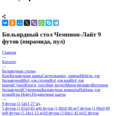
Бильярдный стол Чемпион-Лайт 9
футов (пирамида, пул)
Главная
—
Каталог
—
Бильярдные столы
Кии
Бильярдные шары
Светильники, лампы
Мебель для
бильярдной
Всё для столов
Всё для кия
Всё для
шаров
Сукно
Книги, пособия, видео
Мини-бильярд
Интерьер
бильярдной
Сувениры
Бильярдные комнаты
Наборы для
игры
Игра Новус
Подарочные карты
—
9 футов (2,54х1,27 м)
5 футов (1,65х0,85 м)
6 футов (1,80х0,90 м)
7 футов (1,99х0,99
м)
8 футов (2,24х1,12 м)
10 футов (2,84х1,42 м)
11 футов