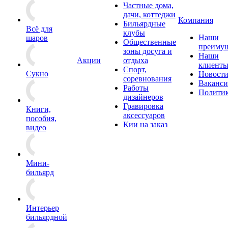
Частные дома,
дачи, коттеджи
Компания
Бильярдные
Всё для
клубы
Наши
шаров
Общественные
преимущ
зоны досуга и
Наши
Акции
отдыха
клиент
Спорт,
Сукно
Новост
соревнования
Ваканс
Работы
Полити
дизайнеров
Гравировка
Книги,
аксессуаров
пособия,
Кии на заказ
видео
Мини-
бильярд
Интерьер
бильярдной