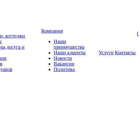
Компания
чи, коттеджи
ы
Наши
ны досуга и
преимущества
Наши клиенты
Услуги
Контакты
ния
Новости
ов
Вакансии
суаров
Политика