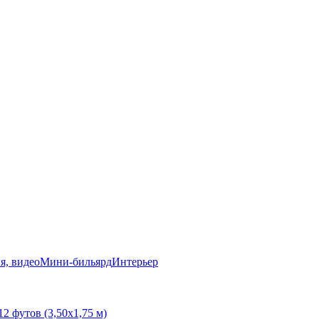
я, видео
Мини-бильярд
Интерьер
12 футов (3,50х1,75 м)