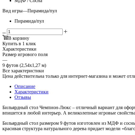
МДФ / Сосна
Вид игры
—
Пирамида/пул
Пирамида/пул
В корзину
Купить в 1 клик
Характеристики
Размер игрового поля
—
9 футов (2,54х1,27 м)
Все характеристики
Цена действительна только для интернет-магазина и может отл
Описание
Характеристики
Отзывы
Бильярдный стол Чемпион-Люкс – отличный вариант для оформл
впишется в любой интерьер. А великолепные игровые свойства 
Бильярдный стол размером 9 футов изготовлен из МДФ и сосн
красивая структура натурального дерева придает модели «бла