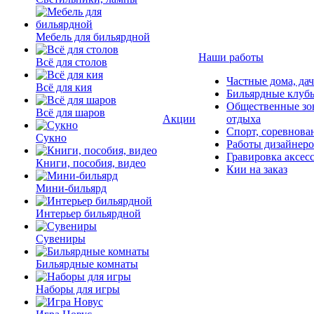
Мебель для бильярдной
Наши работы
Всё для столов
Частные дома, да
Всё для кия
Бильярдные клуб
Общественные зо
Всё для шаров
Акции
отдыха
Спорт, соревнова
Сукно
Работы дизайнер
Гравировка аксес
Книги, пособия, видео
Кии на заказ
Мини-бильярд
Интерьер бильярдной
Сувениры
Бильярдные комнаты
Наборы для игры