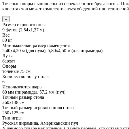
Точеные опоры выполнены из переклеенного бруса сосны. По
клиента стол может комплектоваться обеденной или теннисн
Размер игрового поля
9 футов (2,54х1,27 м)
Вес
80 кг
Минимальный размер помещения
5,40х4,20 м (для пула), 5,80х4,50 м (для пирамиды)
Лузы
бархат
Опоры
точеные 75 см
Количество ног у стола
6
Используются шары
68 мм (пирамида), 57,2 мм (пул)
Точный размер стола
260х138 см
Точный размер игрового поля стола
250х125 см
Тип игры
Русская пирамида, Американский пул
У данного товара нет отзывов. Станьте первым, кто оставил отз