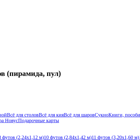
 (пирамида, пул)
ной
Всё для столов
Всё для кия
Всё для шаров
Сукно
Книги, пособи
ра Новус
Подарочные карты
8 футов (2,24х1,12 м)
10 футов (2,84х1,42 м)
11 футов (3,20х1,60 м)