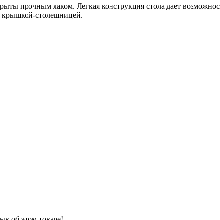
крыты прочным лаком.
Легкая конструкция стола дает возможнос
ой крышкой-столешницей.
ыв об этом товаре!