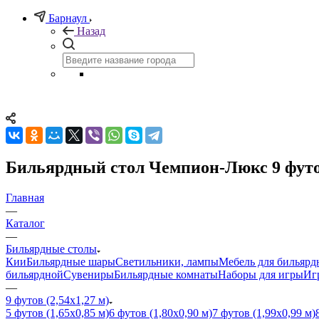
Барнаул
Назад
Бильярдный стол Чемпион-Люкс 9 футов
Главная
—
Каталог
—
Бильярдные столы
Кии
Бильярдные шары
Светильники, лампы
Мебель для бильярд
бильярдной
Сувениры
Бильярдные комнаты
Наборы для игры
Иг
—
9 футов (2,54х1,27 м)
5 футов (1,65х0,85 м)
6 футов (1,80х0,90 м)
7 футов (1,99х0,99 м)