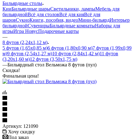
Бильярдные столы
Кии
Бильярдные шары
Светильники, лампы
Мебель для
бильярдной
Всё для столов
Всё для кия
Всё для
шаров
Сукно
Книги, пособия, видео
Мини-бильярд
Интерьер
бильярдной
Сувениры
Бильярдные комнаты
Наборы для
игры
Игра Новус
Подарочные карты
—
8 футов (2,24х1,12 м)
5 футов (1,65х0,85 м)
6 футов (1,80х0,90 м)
7 футов (1,99х0,99
м)
9 футов (2,54х1,27 м)
10 футов (2,84х1,42 м)
11 футов
(3,20х1,60 м)
12 футов (3,50х1,75 м)
—
Бильярдный стол Вельможа 8 футов (пул)
Скидка!
Финальная цена!
Артикул:
121090
Хочу скидку
Под заказ