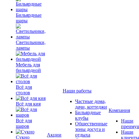
Бильярдные
шары
Светильники,
лампы
Мебель для
бильярдной
Всё для
Наши работы
столов
Частные дома,
Всё для кия
дачи, коттеджи
Компания
Бильярдные
клубы
Всё для
Наши
Общественные
шаров
преимущ
зоны досуга и
Наши
Акции
отдыха
Сукно
клиент