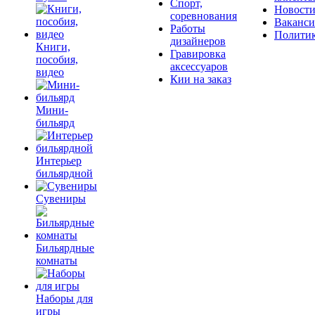
Спорт,
Новост
соревнования
Ваканс
Работы
Полити
дизайнеров
Книги,
Гравировка
пособия,
аксессуаров
видео
Кии на заказ
Мини-
бильярд
Интерьер
бильярдной
Сувениры
Бильярдные
комнаты
Наборы для
игры