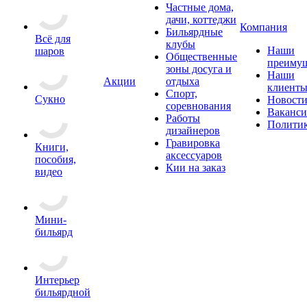
Частные дома,
дачи, коттеджи
Компания
Бильярдные
Всё для
клубы
Наши
шаров
Общественные
преимущ
зоны досуга и
Наши
Акции
отдыха
клиент
Спорт,
Сукно
Новост
соревнования
Ваканс
Работы
Полити
дизайнеров
Гравировка
Книги,
аксессуаров
пособия,
Кии на заказ
видео
Мини-
бильярд
Интерьер
бильярдной