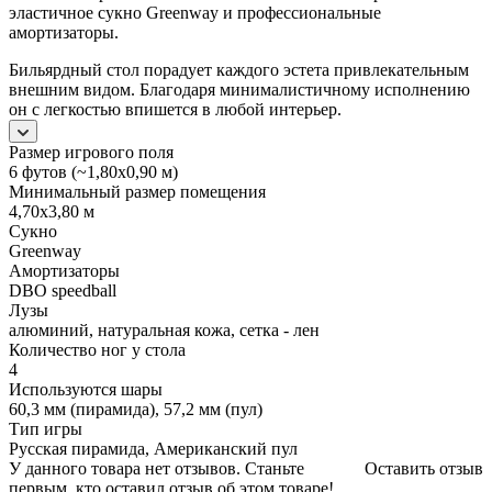
эластичное сукно Greenway и профессиональные
амортизаторы.
Бильярдный стол порадует каждого эстета привлекательным
внешним видом. Благодаря минималистичному исполнению
он с легкостью впишется в любой интерьер.
Размер игрового поля
6 футов (~1,80х0,90 м)
Минимальный размер помещения
4,70х3,80 м
Сукно
Greenway
Амортизаторы
DBO speedball
Лузы
алюминий, натуральная кожа, сетка - лен
Количество ног у стола
4
Используются шары
60,3 мм (пирамида), 57,2 мм (пул)
Тип игры
Русская пирамида, Американский пул
У данного товара нет отзывов. Станьте
Оставить отзыв
первым, кто оставил отзыв об этом товаре!