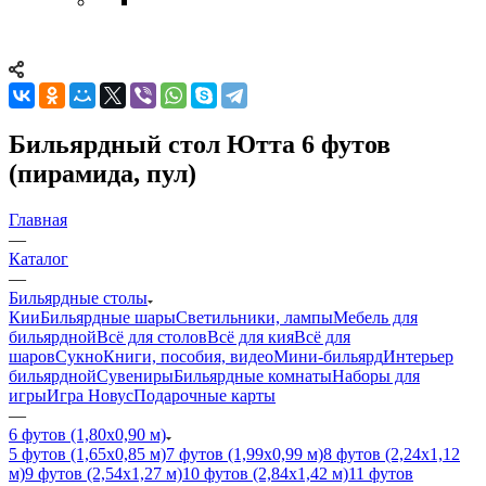
Бильярдный стол Ютта 6 футов
(пирамида, пул)
Главная
—
Каталог
—
Бильярдные столы
Кии
Бильярдные шары
Светильники, лампы
Мебель для
бильярдной
Всё для столов
Всё для кия
Всё для
шаров
Сукно
Книги, пособия, видео
Мини-бильярд
Интерьер
бильярдной
Сувениры
Бильярдные комнаты
Наборы для
игры
Игра Новус
Подарочные карты
—
6 футов (1,80х0,90 м)
5 футов (1,65х0,85 м)
7 футов (1,99х0,99 м)
8 футов (2,24х1,12
м)
9 футов (2,54х1,27 м)
10 футов (2,84х1,42 м)
11 футов