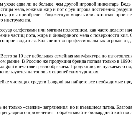
 уходе едва ли не больше, чем другой игровой инвентарь. Ведь 
стицы мела, кожный жир и пот с рук игрока постепенно разруша
ессуар вы приобрели – бюджетную модель или авторское произв
о инструмента.
сессуар салфетками или мягким полотенцем, как часто делают н
ение частиц пота, жира и бильярдного мела с поверхности кия.
ого производителя. Большинство профессиональных игроков от
. Всего за 10 лет небольшая семейная мануфактура по изготовл
ом рынке. В Россию же продукция бренда попала только в 1990-
 Longoni впечатляет разнообразием. Продукцию, выпускаемую по
 используются на топовых европейских турнирах.
ейке чистящих средств Longoni вы найдете все необходимые про
е только «свежие» загрязнения, но и въевшиеся пятна. Благода
я регулярного применения – обрабатывайте бильярдный кий посл