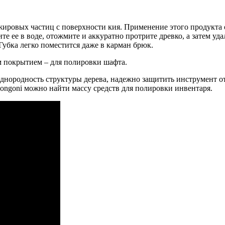
жировых частиц с поверхности кия. Применение этого продукта 
те ее в воде, отожмите и аккуратно протрите древко, а затем у
убка легко поместится даже в карман брюк.
м покрытием – для полировки шафта.
днородность структуры дерева, надежно защитить инструмент от
Longoni можно найти массу средств для полировки инвентаря.