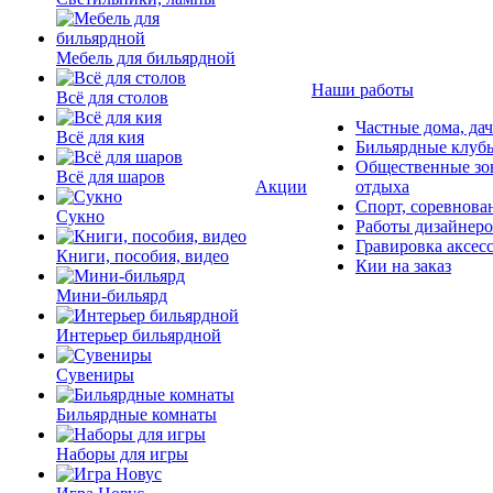
Мебель для бильярдной
Наши работы
Всё для столов
Частные дома, да
Всё для кия
Бильярдные клуб
Общественные зо
Всё для шаров
Акции
отдыха
Спорт, соревнова
Сукно
Работы дизайнер
Гравировка аксес
Книги, пособия, видео
Кии на заказ
Мини-бильярд
Интерьер бильярдной
Сувениры
Бильярдные комнаты
Наборы для игры