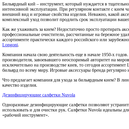
Бильярдный кий – инструмент, который нуждается в тщательном
интенсивной эксплуатации. При регулярном контакте с кием ча
внешний вид и игровые свойства изделия. Неважно, какой акс
комплексный уход позволит продлить срок эксплуатации вашег
Как же ухаживать за кием? Недостаточно просто протирать ак
профессиональные очистители, рассчитанные на бережное удал
ассортименте практически каждого российского или зарубежн
Longoni
.
Компания начала свою деятельность еще в начале 1950-х годов
производителя, завоевавшего неоспоримый авторитет на миров
исключительно на производстве киев, то сегодня ассортимент
бильярд по всему миру. Игровые аксессуары бренда регулярно
Что предлагает компания для ухода за бильярдным кием? В лин
качество изделия.
Дезинфицирующие салфетки
Nuvola
Одноразовые дезинфицирующие салфетки позволяют устранить н
использовать и для очистки рук. Салфетки Nuvola идеальны дл
«рабочий инструмент».