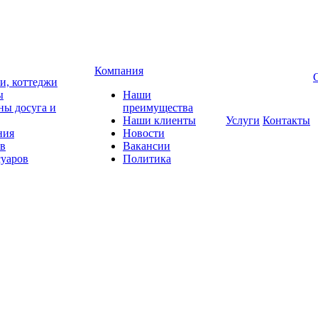
Компания
чи, коттеджи
ы
Наши
ны досуга и
преимущества
Наши клиенты
Услуги
Контакты
ния
Новости
ов
Вакансии
суаров
Политика