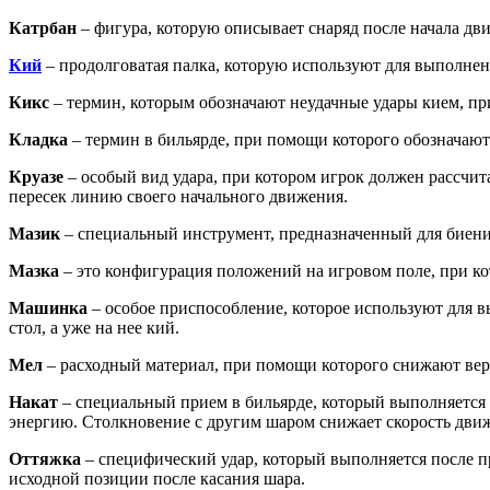
Катрбан
– фигура, которую описывает снаряд после начала дви
Кий
– продолговатая палка, которую используют для выполнен
Кикс
– термин, которым обозначают неудачные удары кием, пр
Кладка
– термин в бильярде, при помощи которого обозначают 
Круазе
– особый вид удара, при котором игрок должен рассчит
пересек линию своего начального движения.
Мазик
– специальный инструмент, предназначенный для биени
Мазка
– это конфигурация положений на игровом поле, при ко
Машинка
– особое приспособление, которое используют для в
стол, а уже на нее кий.
Мел
– расходный материал, при помощи которого снижают веро
Накат
– специальный прием в бильярде, который выполняется 
энергию. Столкновение с другим шаром снижает скорость движ
Оттяжка
– специфический удар, который выполняется после пр
исходной позиции после касания шара.