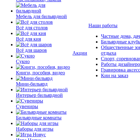
Мебель для бильярдной
Наши работы
Всё для столов
Частные дома, да
Всё для кия
Бильярдные клуб
Общественные зо
Всё для шаров
Акции
отдыха
Спорт, соревнова
Сукно
Работы дизайнер
Гравировка аксес
Книги, пособия, видео
Кии на заказ
Мини-бильярд
Интерьер бильярдной
Сувениры
Бильярдные комнаты
Наборы для игры