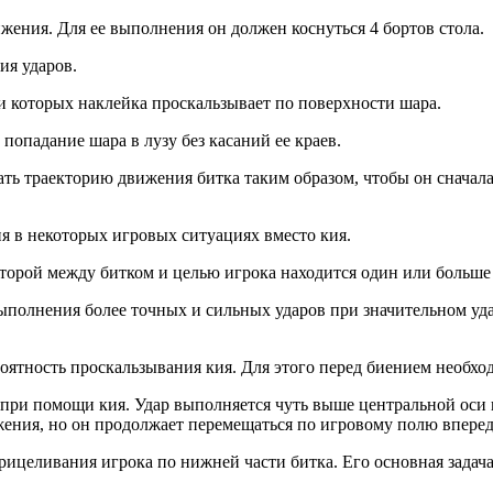
жения. Для ее выполнения он должен коснуться 4 бортов стола.
ия ударов.
и которых наклейка проскальзывает по поверхности шара.
попадание шара в лузу без касаний ее краев.
ать траекторию движения битка таким образом, чтобы он сначала
я в некоторых игровых ситуациях вместо кия.
торой между битком и целью игрока находится один или больше
ыполнения более точных и сильных ударов при значительном уда
ятность проскальзывания кия. Для этого перед биением необход
при помощи кия. Удар выполняется чуть выше центральной оси ш
ения, но он продолжает перемещаться по игровому полю вперед
ицеливания игрока по нижней части битка. Его основная задача 