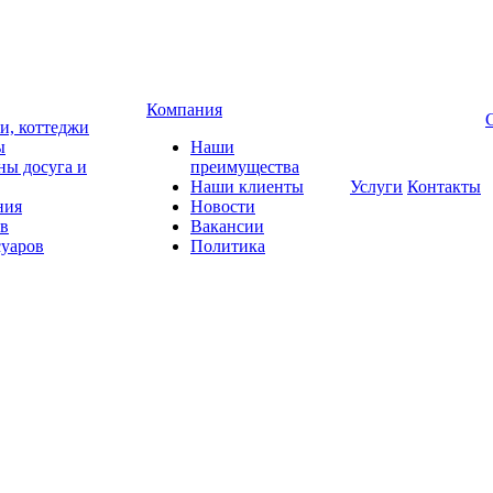
Компания
чи, коттеджи
ы
Наши
ны досуга и
преимущества
Наши клиенты
Услуги
Контакты
ния
Новости
ов
Вакансии
суаров
Политика