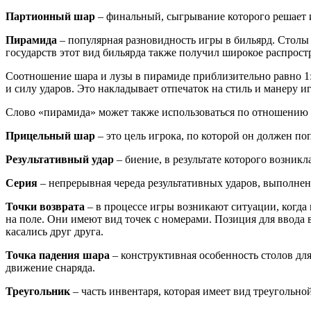
Партионный шар
– финальный, сыгрывание которого решает 
Пирамида
– популярная разновидность игры в бильярд. Столы
государств этот вид бильярда также получил широкое распрост
Соотношение шара и лузы в пирамиде приблизительно равно 1:1
и силу ударов. Это накладывает отпечаток на стиль и манеру и
Слово «пирамида» может также использоваться по отношению к
Прицельный шар
– это цель игрока, по которой он должен по
Результативный удар
– биение, в результате которого возник
Серия
– непрерывная череда результативных ударов, выполне
Точки возврата
– в процессе игры возникают ситуации, когда
на поле. Они имеют вид точек с номерами. Позиция для ввода 
касались друг друга.
Точка падения шара
– конструктивная особенность столов для
движение снаряда.
Треугольник
– часть инвентаря, которая имеет вид треугольно