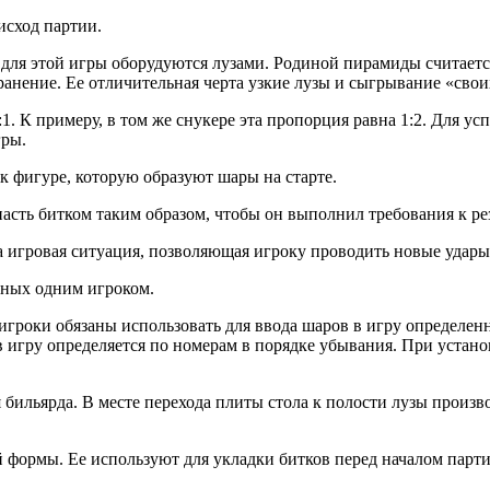
исход партии.
 для этой игры оборудуются лузами. Родиной пирамиды считает
ранение. Ее отличительная черта узкие лузы и сыгрывание «свои
. К примеру, в том же снукере эта пропорция равна 1:2. Для у
гры.
 фигуре, которую образуют шары на старте.
пасть битком таким образом, чтобы он выполнил требования к ре
ла игровая ситуация, позволяющая игроку проводить новые удары
нных одним игроком.
 игроки обязаны использовать для ввода шаров в игру определе
в игру определяется по номерам в порядке убывания. При установ
 бильярда. В месте перехода плиты стола к полости лузы произ
й формы. Ее используют для укладки битков перед началом парти