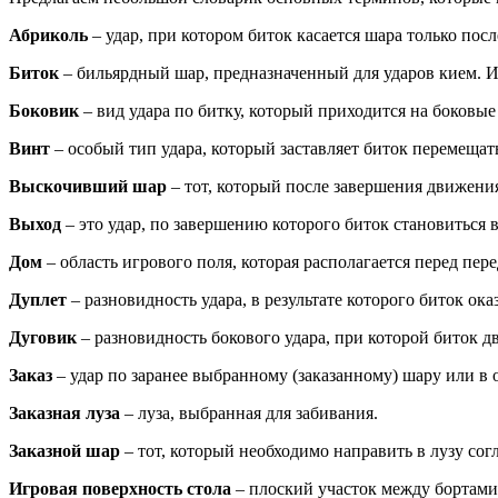
Абриколь
– удар, при котором биток касается шара только посл
Биток
– бильярдный шар, предназначенный для ударов кием. Иг
Боковик
– вид удара по битку, который приходится на боковые
Винт
– особый тип удара, который заставляет биток перемещат
Выскочивший шар
– тот, который после завершения движен
Выход
– это удар, по завершению которого биток становиться
Дом
– область игрового поля, которая располагается перед пе
Дуплет
– разновидность удара,
в результате которого биток ока
Дуговик
– разновидность бокового удара, при которой биток д
Заказ
– удар по заранее выбранному (заказанному) шару или в 
Заказная луза
– луза, выбранная для забивания.
Заказной шар
– тот, который необходимо направить в лузу согл
Игровая поверхность стола
– плоский участок между бортами