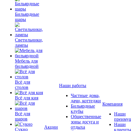
Бильярдные
шары
Светильники,
лампы
Мебель для
бильярдной
Всё для
Наши работы
столов
Частные дома,
Всё для кия
дачи, коттеджи
Компания
Бильярдные
клубы
Всё для
Наши
Общественные
шаров
преимущ
зоны досуга и
Наши
Акции
отдыха
Сукно
клиент