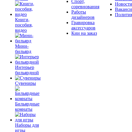
Спорт,
Новост
соревнования
Ваканс
Работы
Полити
дизайнеров
Книги,
Гравировка
пособия,
аксессуаров
видео
Кии на заказ
Мини-
бильярд
Интерьер
бильярдной
Сувениры
Бильярдные
комнаты
Наборы для
игры