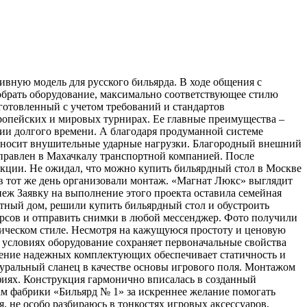
ивную модель для русского бильярда. В ходе общения с
брать оборудование, максимально соответствующее стилю
готовленный с учетом требований и стандартов
ропейских и мировых турнирах. Ее главные преимущества –
нии долгого времени. А благодаря продуманной системе
реносит внушительные ударные нагрузки. Благородный внешний
тправлен в Махачкалу транспортной компанией. После
кции. Не ожидал, что можно купить бильярдный стол в Москве
, в тот же день организовали монтаж. «Магнат Люкс» выглядит
неж Заявку на выполнение этого проекта оставила семейная
астный дом, решили купить бильярдный стол и обустроить
урсов и отправить снимки в любой мессенджер. Фото получили
ическом стиле. Несмотря на кажущуюся простоту и ценовую
условиях оборудование сохраняет первоначальные свойства
нение надежных комплектующих обеспечивает статичность и
туральный сланец в качестве основы игрового поля. Монтажом
фиях. Конструкция гармонично вписалась в созданный
ам фабрики «Бильярд № 1» за искреннее желание помогать
я, не особо разбираюсь в тонкостях игровых аксессуаров,