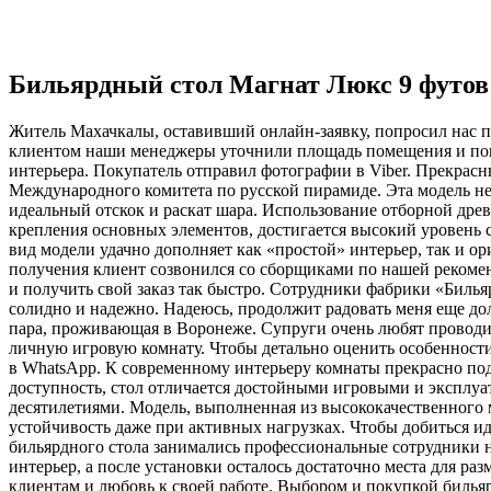
Бильярдный стол Магнат Люкс 9 футов
Житель Махачкалы, оставивший онлайн-заявку, попросил нас п
клиентом наши менеджеры уточнили площадь помещения и попр
интерьера. Покупатель отправил фотографии в Viber. Прекрас
Международного комитета по русской пирамиде. Эта модель н
идеальный отскок и раскат шара. Использование отборной дре
крепления основных элементов, достигается высокий уровень
вид модели удачно дополняет как «простой» интерьер, так и о
получения клиент созвонился со сборщиками по нашей рекоме
и получить свой заказ так быстро. Сотрудники фабрики «Билья
солидно и надежно. Надеюсь, продолжит радовать меня еще до
пара, проживающая в Воронеже. Супруги очень любят проводить
личную игровую комнату. Чтобы детально оценить особенност
в WhatsApp. К современному интерьеру комнаты прекрасно по
доступность, стол отличается достойными игровыми и эксплу
десятилетиями. Модель, выполненная из высококачественного
устойчивость даже при активных нагрузках. Чтобы добиться ид
бильярдного стола занимались профессиональные сотрудники н
интерьер, а после установки осталось достаточно места для р
клиентам и любовь к своей работе. Выбором и покупкой бильярд