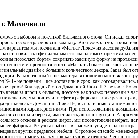
 г. Махачкала
омочь с выбором и покупкой бильярдного стола. Он искал спорт
осили сфотографировать комнату. Это необходимо, чтобы подо
ным вариантом мы посчитали «Магнат Люкс» из массива дуба, из
е раз становилась официальным столом на самых престижных ев
весины позволяет бортам сохранять заданную форму на протяже
 статичности и прочности стола. «Магнат Люкс» с легкостью пе
ригинальный дизайн с большим количеством декора. Заказ был о
ндации. В назначенный срок мастера выполнили монтаж констру
рд № 1» не подвели – все доставили в срок, как договаривались
лгое время! Бильярдный стол Домашний Люкс II 7 футов г. Воро
 время за игрой в бильярд, поэтому, как только переехали в ч
и помещения, мы попросили сфотографировать зал с разных рак
дходит модель «Домашний Люкс II», выполненная в минималист
атационными характеристиками. При использовании в домашних 
 массива сосны и березы, имеет жесткую конструкцию. А приме
еального отскока и раската шаров, мы посоветовали выбрать на
ашей фабрики. Результат работы вы можете увидеть на фотогра
азмещения других предметов мебели. Огромное спасибо менеджер
ного стола занималась я, так как супругу некогда. Честно говор