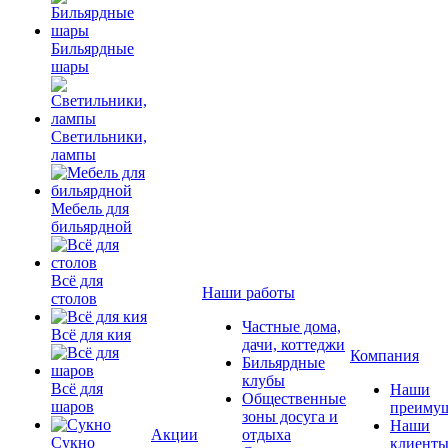
Бильярдные
шары
Светильники,
лампы
Мебель для
бильярдной
Всё для
Наши работы
столов
Частные дома,
Всё для кия
дачи, коттеджи
Компания
Бильярдные
клубы
Всё для
Наши
Общественные
шаров
преимущ
зоны досуга и
Наши
Акции
отдыха
Сукно
клиент