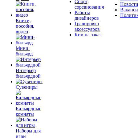
Спорт,
Новост
соревнования
Ваканс
Работы
Полити
дизайнеров
Книги,
Гравировка
пособия,
аксессуаров
видео
Кии на заказ
Мини-
бильярд
Интерьер
бильярдной
Сувениры
Бильярдные
комнаты
Наборы для
игры