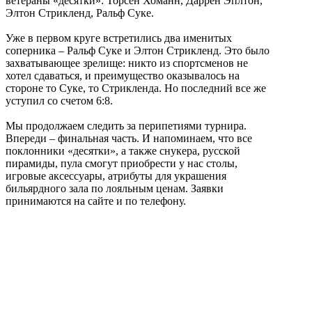
ветераны «десятки»: Торсен Хоманн, Даррен Эплтон,
Элтон Стрикленд, Ральф Суке.
Уже в первом круге встретились два именитых
соперника – Ральф Суке и Элтон Стрикленд. Это было
захватывающее зрелище: никто из спортсменов не
хотел сдаваться, и преимущество оказывалось на
стороне то Суке, то Стрикленда. Но последний все же
уступил со счетом 6:8.
Мы продолжаем следить за перипетиями турнира.
Впереди – финальная часть. И напоминаем, что все
поклонники «десятки», а также снукера, русской
пирамиды, пула смогут приобрести у нас столы,
игровые аксессуары, атрибуты для украшения
бильярдного зала по лояльным ценам. Заявки
принимаются на сайте и по телефону.