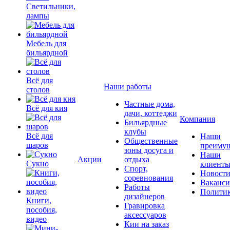
Светильники,
лампы
Мебель для
бильярдной
Всё для
Наши работы
столов
Частные дома,
Всё для кия
дачи, коттеджи
Компания
Бильярдные
клубы
Всё для
Наши
Общественные
шаров
преимущ
зоны досуга и
Наши
Акции
отдыха
Сукно
клиент
Спорт,
Новост
соревнования
Ваканс
Работы
Полити
дизайнеров
Книги,
Гравировка
пособия,
аксессуаров
видео
Кии на заказ