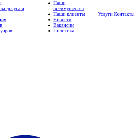
ы
Наши
ны досуга и
преимущества
Наши клиенты
Услуги
Контакты
ния
Новости
ов
Вакансии
суаров
Политика