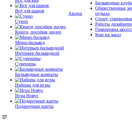
Всё для кия
Бильярдные клуб
Общественные зо
Всё для шаров
Акции
отдыха
Спорт, соревнова
Сукно
Работы дизайнер
Гравировка аксес
Книги, пособия, видео
Кии на заказ
Мини-бильярд
Интерьер бильярдной
Сувениры
Бильярдные комнаты
Наборы для игры
Игра Новус
Подарочные карты