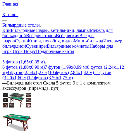
Главная
—
Каталог
—
Бильярдные столы
Кии
Бильярдные шары
Светильники, лампы
Мебель для
бильярдной
Всё для столов
Всё для кия
Всё для
шаров
Сукно
Книги, пособия, видео
Мини-бильярд
Интерьер
бильярдной
Сувениры
Бильярдные комнаты
Наборы для
игры
Игра Новус
Подарочные карты
—
5 футов (1,65х0,85 м)
6 футов (1,80х0,90 м)
7 футов (1,99х0,99 м)
8 футов (2,24х1,12
м)
9 футов (2,54х1,27 м)
10 футов (2,84х1,42 м)
11 футов
(3,20х1,60 м)
12 футов (3,50х1,75 м)
—
Бильярдный стол Скала 5 футов 9 в 1 с комплектом
аксессуаров (пирамида, пул)