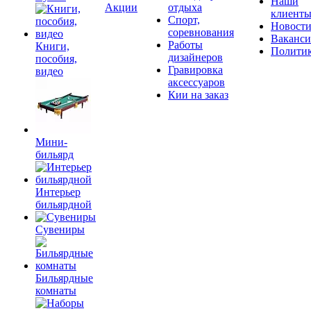
Наши
Акции
отдыха
клиент
Спорт,
Новост
соревнования
Ваканс
Работы
Книги,
Полити
дизайнеров
пособия,
Гравировка
видео
аксессуаров
Кии на заказ
Мини-
бильярд
Интерьер
бильярдной
Сувениры
Бильярдные
комнаты