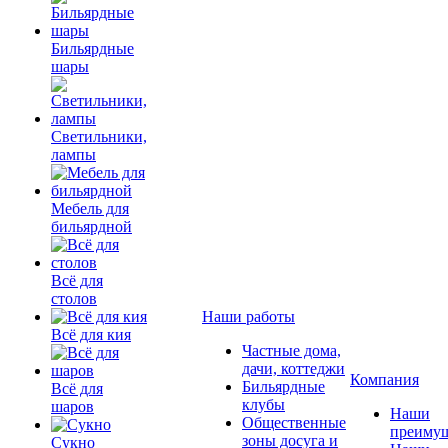
Бильярдные
шары
Светильники,
лампы
Мебель для
бильярдной
Всё для
столов
Наши работы
Всё для кия
Частные дома,
дачи, коттеджи
Компания
Бильярдные
Всё для
клубы
шаров
Наши
Общественные
преимущ
зоны досуга и
Сукно