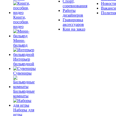
Спорт,
Новост
соревнования
Ваканс
Работы
Полити
дизайнеров
Книги,
Гравировка
пособия,
аксессуаров
видео
Кии на заказ
Мини-
бильярд
Интерьер
бильярдной
Сувениры
Бильярдные
комнаты
Наборы для
игры