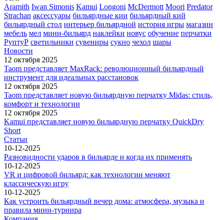
Aramith
Iwan Simonis
Kamui
Longoni
McDermott
Moori
Predator
Strachan
аксессуары
бильярдные кии
бильярдный кий
бильярдный стол
интерьер бильярдной
история игры
магазин
мебель
мел
мини-бильярд
наклейки
новус
обучение
перчатки
РуптуР
светильники
сувениры
сукно
чехол
шары
Новости
12 октября 2025
Taom представляет MaxRack: революционный бильярдный
инструмент для идеальных расстановок
12 октября 2025
Taom представляет новую бильярдную перчатку Midas: стиль,
комфорт и технологии
12 октября 2025
Kamui представляет новую бильярдную перчатку QuickDry
Short
Статьи
10-12-2025
Разновидности ударов в бильярде и когда их применять
10-12-2025
VR и цифровой бильярд: как технологии меняют
классическую игру
10-12-2025
Как устроить бильярдный вечер дома: атмосфера, музыка и
правила мини-турнира
Компания