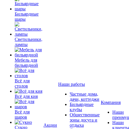
Бильярдные
шары
Светильники,
лампы
Мебель для
бильярдной
Всё для
Наши работы
столов
Частные дома,
Всё для кия
дачи, коттеджи
Компания
Бильярдные
клубы
Всё для
Наши
Общественные
шаров
преимущ
зоны досуга и
Наши
Акции
отдыха
Сукно
клиент