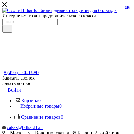
13
68
73
54
12
Интернет-магазин представительского класса
8 (495) 120-03-80
Заказать звонок
Задать вопрос
Войти
Корзина
0
Избранные товары
0
Сравнение товаров
0
zakaz@billiard1.ru
г. Москва, ул. Воронцовская, д. 35 Б, корп. 2, 2-ой этаж